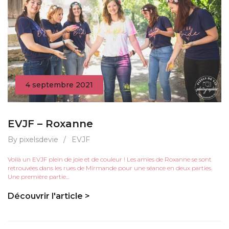
4 septembre 2021
EVJF – Roxanne
By pixelsdevie
/
EVJF
Voilà un EVJF plein de joie et de couleur ! Les amies de Roxanne se sont
retrouvées dans les rues de Mirmande pour une séance en deux parties.
Une première partie...
Découvrir l'article >