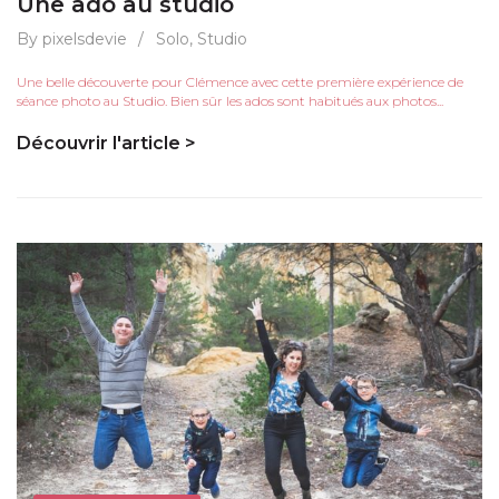
Une ado au studio
By pixelsdevie
/
Solo
,
Studio
Une belle découverte pour Clémence avec cette première expérience de
séance photo au Studio. Bien sûr les ados sont habitués aux photos...
Découvrir l'article >