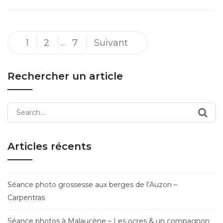
Pagination
1
2
7
Suivant
…
des
publications
Rechercher un article
Search
for:
Articles récents
Séance photo grossesse aux berges de l’Auzon –
Carpentras
Séance photos à Malaucène – Les ocres & un compagnon