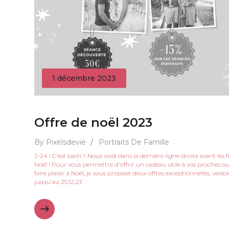
1 décembre 2023
Offre de noël 2023
By Pixelsdevie
/
Portraits De Famille
J-24 ! C'est parti !! Nous voilà dans la dernière ligne droite avant les 
Noël ! Pour vous permettre d'offrir un cadeau utile à vos proches o
faire plaisir à Noël, je vous propose deux offres exceptionnelles, valabl
jusqu'au 25.12.23 ​