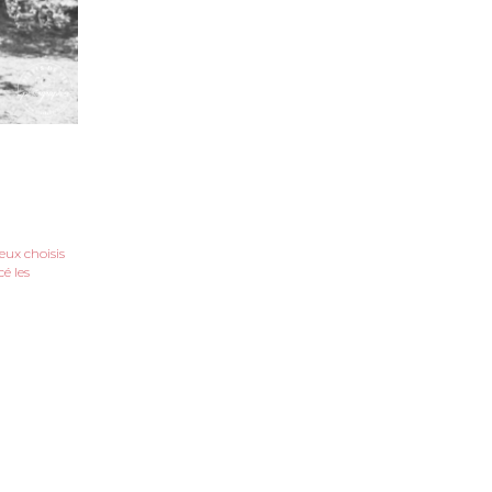
ieux choisis
é les