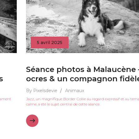
5 avril 2025
Séance photos à Malaucène 
s
ocres & un compagnon fidèl
By Pixelsdevie
/
Animaux
érament
Jazz, un magnifique Border Collie au regard expressif et au t
calme, a été le sujet central de cette séance.