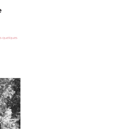
e
ns quelques