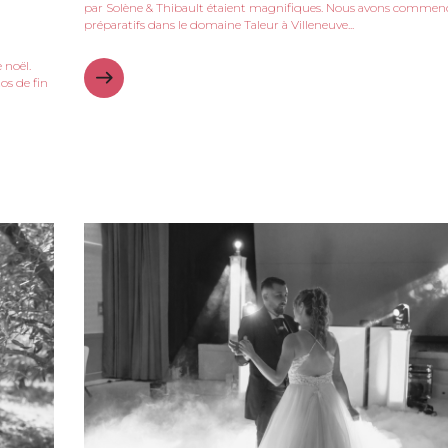
par Solène & Thibault étaient magnifiques. Nous avons commenc
préparatifs dans le domaine Taleur à Villeneuve...
 noël.
os de fin