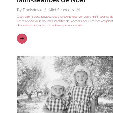
Mini-Séances de Noël
By Pixelsdevie
/
Mini-Séance Noël
C'est parti ! Vous pouvez dès à présent réserver votre mini-séance de
Cette année vous pourrez profiter de 3 décors pour réaliser vos phot
d'année et préparer vos cadeaux personnalisés...