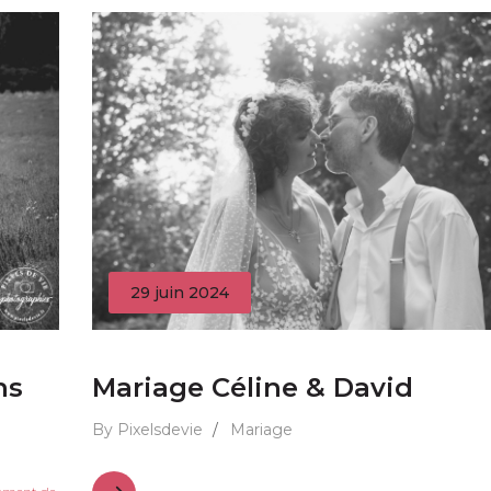
29 juin 2024
ns
Mariage Céline & David
By Pixelsdevie
/
Mariage