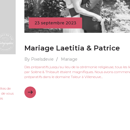
23 septembre 2023
Mariage Laetitia & Patrice
By Pixelsdevie
/
Mariage
Des préparatifs jusqu'au lieu de la cérémonie religieuse, tous les l
par Solène & Thibault étaient magnifiques. Nous avons commenc
préparatifs dans le domaine Taleur à Villeneuve...
fêtes de
u de vous
es