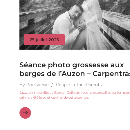
25 juillet 2025
Séance photo grossesse aux
berges de l’Auzon – Carpentra
By Pixelsdevie
/
Couple
Futurs Parents
Jazz, un magnifique Border Collie au regard expressif et au temp
calme, a été le sujet central de cette séance.