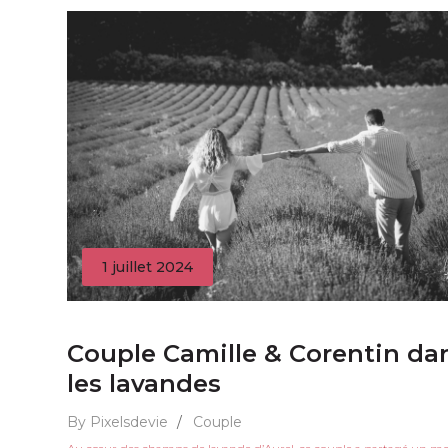
1 juillet 2024
Couple Camille & Corentin da
les lavandes
By Pixelsdevie
/
Couple