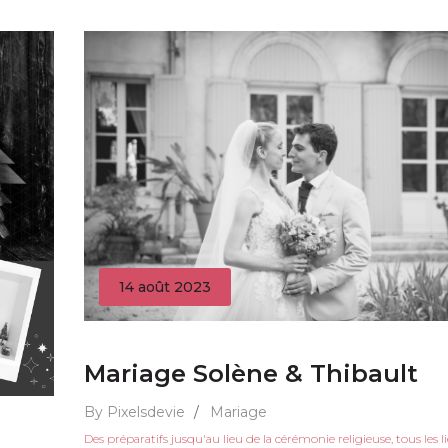
14 août 2023
Mariage Solène & Thibault
By Pixelsdevie
/
Mariage
Des préparatifs jusqu'au lieu de la cérémonie religieuse, tous les l