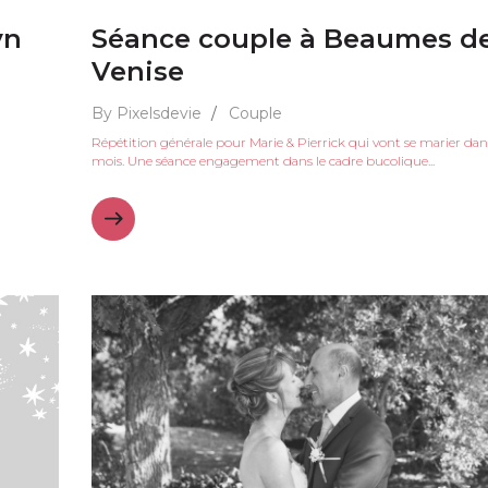
yn
Séance couple à Beaumes d
Venise
By Pixelsdevie
/
Couple
Répétition générale pour Marie & Pierrick qui vont se marier da
mois. Une séance engagement dans le cadre bucolique...