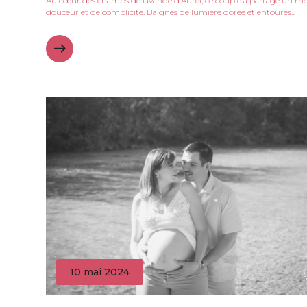
Au cœur des champs de lavande d’Aurel, ce couple a partagé un 
douceur et de complicité. Baignés de lumière dorée et entourés...
10 mai 2024