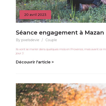
20 avril 2023
Séance engagement à Mazan
By pixelsdevie
/
Couple
Ils vont se marier dans quelques mois en Provence, mais avant ce mom
jour J
Découvrir l'article >