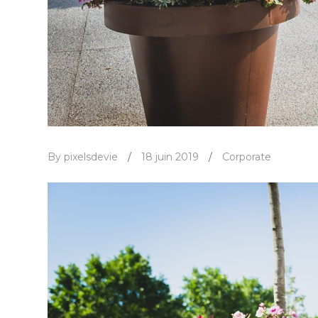
By pixelsdevie
/
18 juin 2019
/
Corporate