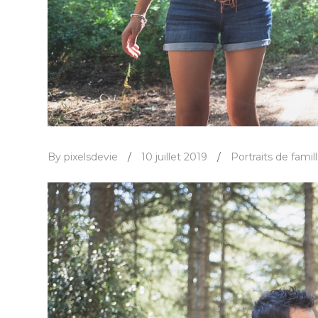
By pixelsdevie
/
10 juillet 2019
/
Portraits de famil