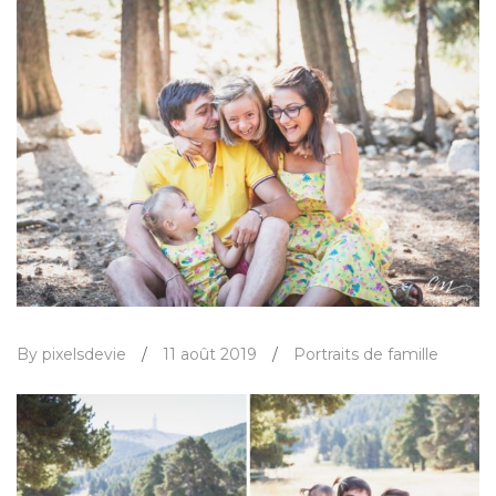
By pixelsdevie
/
11 août 2019
/
Portraits de famille