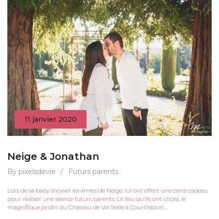
11 janvier 2020
Neige & Jonathan
By pixelsdevie
/
Futurs parents
Lors de sa baby shower les amies de Neige, lui ont offert une carte cadeau
pour réaliser une séance futurs parents. Le lieu qu'ils ont choisi, le
magnifique jardin du Château de Val Seille à Courthézon...