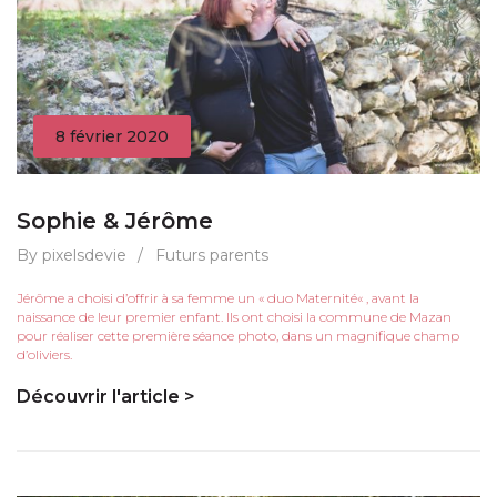
8 février 2020
Sophie & Jérôme
By pixelsdevie
/
Futurs parents
Jérôme a choisi d’offrir à sa femme un « duo Maternité« , avant la
naissance de leur premier enfant. Ils ont choisi la commune de Mazan
pour réaliser cette première séance photo, dans un magnifique champ
d’oliviers.
Découvrir l'article >