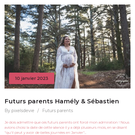
10 janvier 2023
Futurs parents Hamély & Sébastien
By pixelsdevie
/
Futurs parents
Je dois admettre que ces futurs parents ont forcé mon admiration ! Nous
avions choisi la date de cette séance il y a déjà plusieurs mois, en se disant
"qu'il peut y avoir de belles journées en Janvier"...