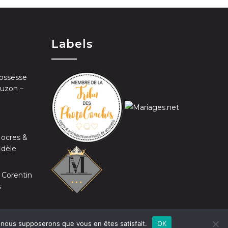
Labels
ossesse
Auzon –
 ocres &
idèle
 Corentin
s
e, nous supposerons que vous en êtes satisfait.
OK