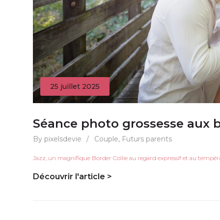
25 juillet 2025
Séance photo grossesse aux b
By pixelsdevie
/
Couple
,
Futurs parents
Jazz, un magnifique Border Collie au regard expressif et au tempéram
Découvrir l'article >