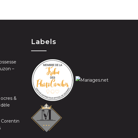
Labels
ossesse
Auzon –
 ocres &
idèle
 Corentin
s