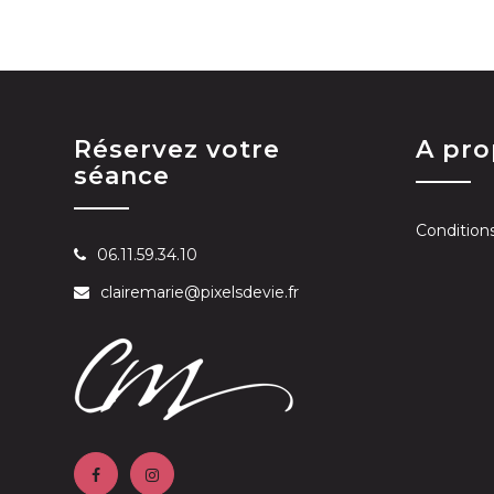
Réservez votre
A pr
séance
Condition
06.11.59.34.10
clairemarie@pixelsdevie.fr