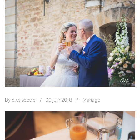
By pixelsdevie
/
30 juin 2018
/
Mariage