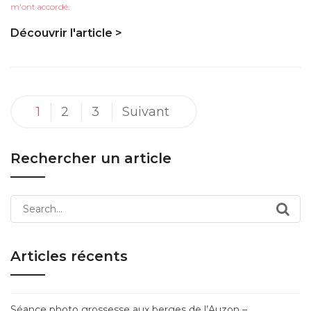
m'ont accordé.
Découvrir l'article >
Pagination
1
2
3
Suivant
des
publications
Rechercher un article
Search
for:
Articles récents
Séance photo grossesse aux berges de l’Auzon –