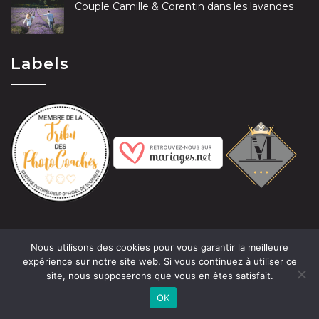
Couple Camille & Corentin dans les lavandes
Labels
Nous utilisons des cookies pour vous garantir la meilleure
expérience sur notre site web. Si vous continuez à utiliser ce
site, nous supposerons que vous en êtes satisfait.
© 2019 Claire-Marie Tramier-David - Photographe Les
OK
photos présentes sur ce site ne sont pas libres de droits.