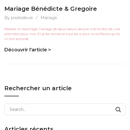
Mariage Bénédicte & Gregoire
By pixelsdevie
/
Mariage
Réaliser le reportage mariage de deux sœurs dans le même été, est une
première pour moi. Et je les remercie tous les 4 pour la confiance qu'ils
m'ont accordé.
Découvrir l'article >
Rechercher un article
Search
for:
Articles récents