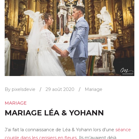
By pixelsdevie
/
29 août 2020
/
Mariage
MARIAGE
MARIAGE LÉA & YOHANN
J’ai fait la connaissance de Léa & Yohann lors d’une
séance
couple dans les cerisiers en fleurs.
Ils m’avaient déjà