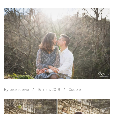
By pixelsdevie
/
15 mars 2019
/
Couple