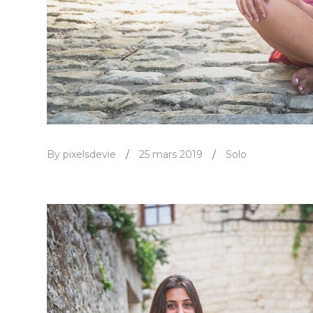
By pixelsdevie
/
25 mars 2019
/
Solo