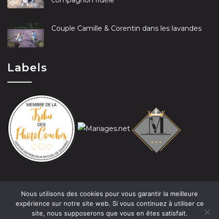
compagnon fidèle
Couple Camille & Corentin dans les lavandes
Labels
Nous utilisons des cookies pour vous garantir la meilleure
expérience sur notre site web. Si vous continuez à utiliser ce
site, nous supposerons que vous en êtes satisfait.
© 2019 Claire-Marie Tramier-David - Photographe Les