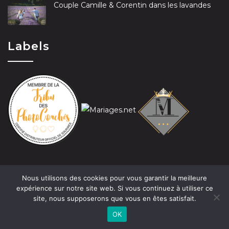
Couple Camille & Corentin dans les lavandes
Labels
Nous utilisons des cookies pour vous garantir la meilleure
expérience sur notre site web. Si vous continuez à utiliser ce
site, nous supposerons que vous en êtes satisfait.
© 2019 Claire-Marie Tramier-David - Photographe Les
OK
photos présentes sur ce site ne sont pas libres de droits.