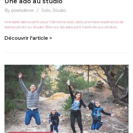
Une ado au studio
By pixelsdevie
/
Solo
,
Studio
Une belle découverte pour Clémence avec cette première expérience de
séance photo au Studio. Bien sûr les ados sont habitués aux photos...
Découvrir l'article >