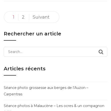
Pagination
1
2
Suivant
des
publications
Rechercher un article
Search
for:
Articles récents
Séance photo grossesse aux berges de l’Auzon –
Carpentras
Séance photos à Malaucène – Les ocres & un compagnon