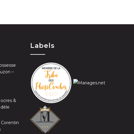
Labels
ossesse
Auzon –
 ocres &
idèle
 Corentin
s