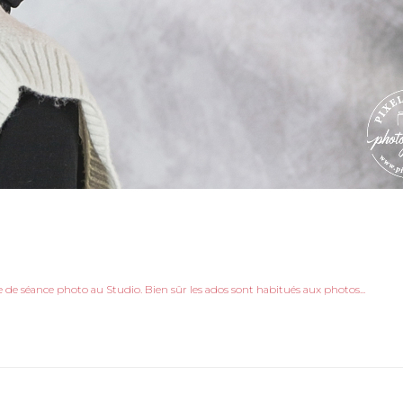
de séance photo au Studio. Bien sûr les ados sont habitués aux photos...