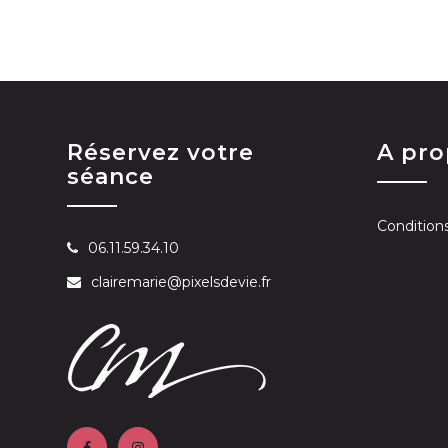
Réservez votre
A pr
séance
Condition
06.11.59.34.10
clairemarie@pixelsdevie.fr